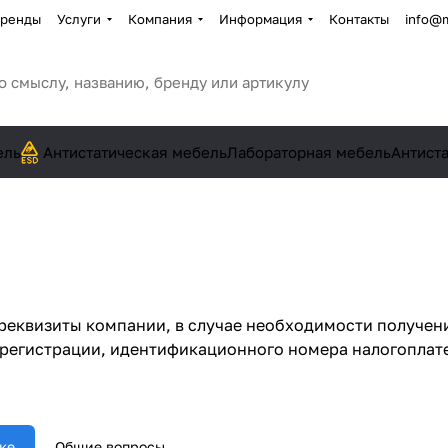
ренды
Услуги
Компания
Информация
Контакты
info@
ель
Антистатическая мебель
Лабораторная мебель
Антист
еквизиты компании, в случае необходимости получени
регистрации, идентификационного номера налогоплате
ке
Общие вопросы