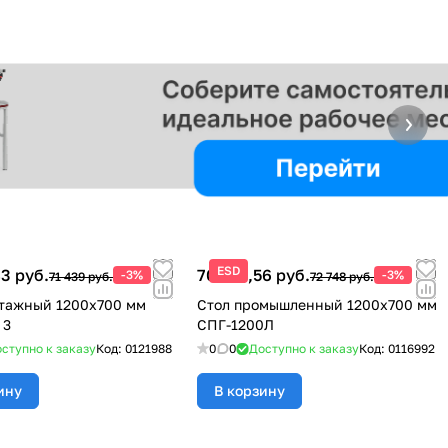
ESD
3 руб.
70 565,56 руб.
-3%
-3%
71 439 руб.
72 748 руб.
тажный 1200х700 мм
Стол промышленный 1200х700 мм
 3
СПГ-1200Л
ступно к заказу
Код:
0121988
0
0
Доступно к заказу
Код:
0116992
ину
В корзину