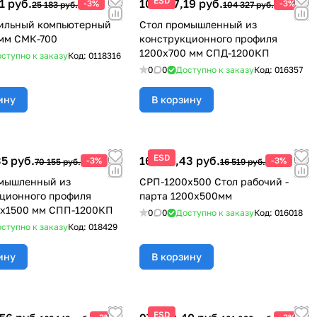
ESD
1 руб.
101 197,19 руб.
-3%
-3%
25 183 руб.
104 327 руб.
бильный компьютерный
Стол промышленный из
мм СМК-700
конструкционного профиля
1200х700 мм СПД-1200КП
ступно к заказу
Код:
0118316
0
0
Доступно к заказу
Код:
016357
ину
В корзину
ESD
5 руб.
16 023,43 руб.
-3%
-3%
70 155 руб.
16 519 руб.
омышленный из
СРП-1200х500 Стол рабочий -
ционного профиля
парта 1200x500мм
0х1500 мм СПП-1200КП
0
0
Доступно к заказу
Код:
016018
ступно к заказу
Код:
018429
ину
В корзину
ESD