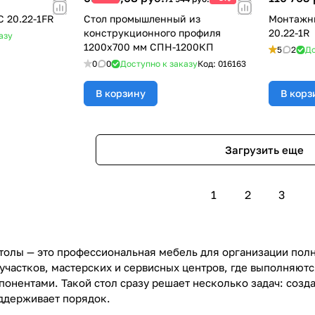
 20.22-1FR
Стол промышленный из
Монтажны
конструкционного профиля
20.22-1R
азу
1200х700 мм СПН-1200КП
5
2
До
0
0
Доступно к заказу
Код:
016163
В корзину
В корз
Загрузить еще
1
2
3
олы — это профессиональная мебель для организации полн
участков, мастерских и сервисных центров, где выполняют
онентами. Такой стол сразу решает несколько задач: созда
ддерживает порядок.