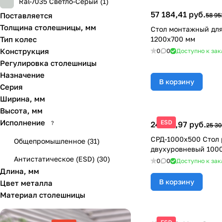
Ral-7035 Светло-Серый (
1
)
57 184,41 руб.
Поставляется
58 95
Толщина столешницы, мм
Стол монтажный для
Тип колес
1200х700 мм
Конструкция
0
0
Доступно к зак
Регулировка столешницы
Назначение
В корзину
Серия
Ширина, мм
Высота, мм
Исполнение
ESD
24 541,97 руб.
?
25 30
СРД-1000х500 Стол
Общепромышленное
(
31
)
двухуровневый 100
Антистатическое (ESD)
(
30
)
0
0
Доступно к зак
Длина, мм
В корзину
Цвет металла
Материал столешницы