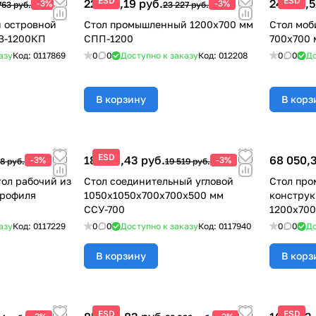
ESD
ESD
22 530,19 руб.
24 427,5
-3%
-3%
763 руб.
23 227 руб.
 островной
Стол промышленный 1200x700 мм
Стол мо
ПЗ-1200КП
СПП-1200
700х700 
азу
Код:
0117869
0
0
Доступно к заказу
Код:
012208
0
0
До
В корзину
В корз
ESD
18 933,43 руб.
68 050,3
-3%
-3%
8 руб.
19 519 руб.
ол рабочий из
Стол соединительный угловой
Стол пр
профиля
1050х1050х700х700х500 мм
конструк
ССУ-700
1200х70
азу
Код:
0117229
0
0
Доступно к заказу
Код:
0117940
0
0
До
В корзину
В корз
ESD
ESD