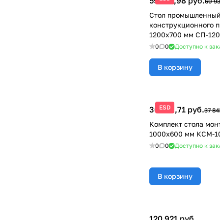
59 105,98 руб.
60 93
Стол промышленный
конструкционного 
1200х700 мм СП-12
0
0
Доступно к зак
В корзину
ESD
36 707,71 руб.
37 84
Комплект стола мо
1000х600 мм КСМ-1
0
0
Доступно к зак
В корзину
120 921 руб.