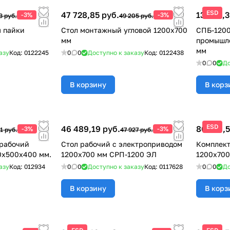
ESD
47 728,85 руб.
13 020,3
-3%
-3%
3 руб.
49 205 руб.
 пайки
Стол монтажный угловой 1200х700
СПБ-1200
мм
промышл
мм
азу
Код:
0122245
0
0
Доступно к заказу
Код:
0122438
0
0
До
В корзину
В корз
ESD
46 489,19 руб.
80 169,5
-3%
-3%
1 руб.
47 927 руб.
 рабочий
Стол рабочий с электроприводом
Комплект
0х500х400 мм.
1200х700 мм СРП-1200 ЭЛ
1200х700
азу
Код:
012934
0
0
Доступно к заказу
Код:
0117628
0
0
До
В корзину
В корз