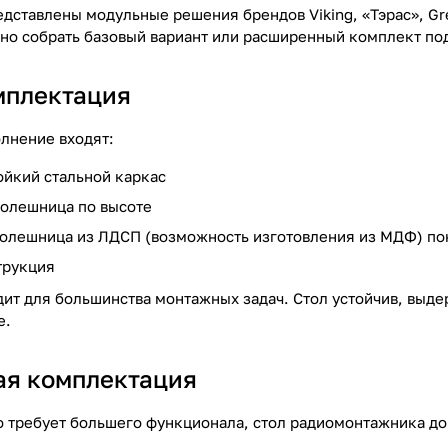
едставлены модульные решения брендов Viking, «Тэрас», G
но собрать базовый вариант или расширенный комплект под
мплектация
олнение входят:
ойкий стальной каркас
толешница по высоте
толешница из ЛДСП (возможность изготовления из МДФ) по
трукция
дит для большинства монтажных задач. Стол устойчив, выде
е.
я комплектация
о требует большего функционала, стол радиомонтажника д