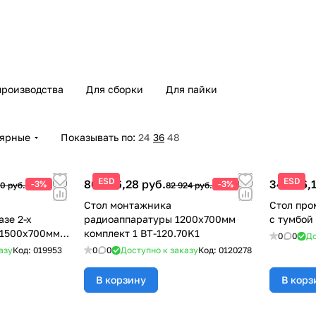
производства
Для сборки
Для пайки
лярные
Показывать по:
24
36
48
ESD
ESD
80 436,28 руб.
34 496,1
-3%
-3%
0 руб.
82 924 руб.
й
Стол монтажника
Стол про
зе 2-х
радиоаппаратуры 1200x700мм
с тумбой
 1500x700мм
комплект 1 BT-120.70K1
0
0
До
азу
Код:
019953
0
0
Доступно к заказу
Код:
0120278
В корзину
В корз