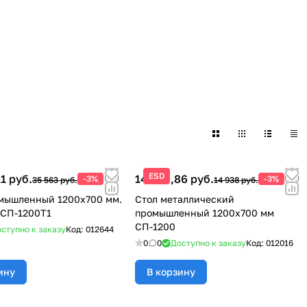
ESD
1 руб.
14 489,86 руб.
-3%
-3%
35 563 руб.
14 938 руб.
мышленный 1200x700 мм.
Стол металлический
 СП-1200Т1
промышленный 1200x700 мм
СП-1200
ступно к заказу
Код:
012644
0
0
Доступно к заказу
Код:
012016
ину
В корзину