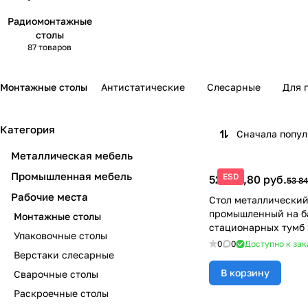
Радиомонтажные
столы
87 товаров
Монтажные столы
Антистатические
Слесарные
Для 
Категория
Сначала попу
Металлическая мебель
Промышленная мебель
ESD
52 224,80 руб.
53 84
Рабочие места
Стол металлически
промышленный на ба
Монтажные столы
стационарных тумб
Упаковочные столы
СП-1500Т1Т1
0
0
Доступно к зак
Верстаки слесарные
В корзину
Сварочные столы
Раскроечные столы