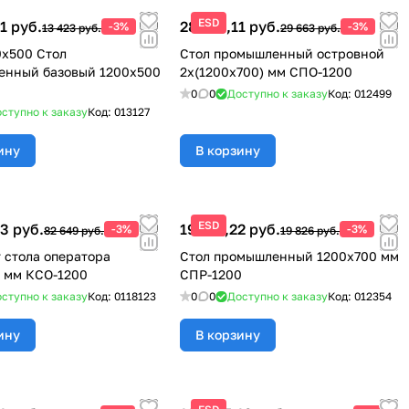
ESD
1 руб.
28 773,11 руб.
-3%
-3%
13 423 руб.
29 663 руб.
х500 Стол
Стол промышленный островной
енный базовый 1200x500
2х(1200х700) мм СПО-1200
0
0
Доступно к заказу
Код:
012499
ступно к заказу
Код:
013127
ину
В корзину
ESD
3 руб.
19 231,22 руб.
-3%
-3%
82 649 руб.
19 826 руб.
 стола оператора
Стол промышленный 1200x700 мм
 мм КСО-1200
СПР-1200
ступно к заказу
Код:
0118123
0
0
Доступно к заказу
Код:
012354
ину
В корзину