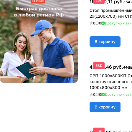
ESD
150 120,11 руб.
154 
Стол промышленный
2х(1200х700) мм С
0
0
Доступно к зак
В корзину
ESD
42 891,46 руб.
44 21
СРП-1000х800КП Ст
конструкционного 
1000х800х800 мм
0
0
Доступно к зак
В корзину
ESD