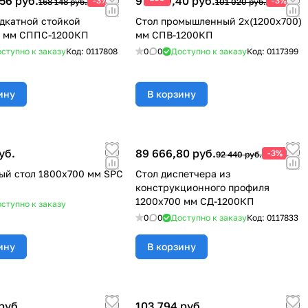
56 руб.
97 989,40 руб.
-3%
-3%
168 148 руб.
101 020 руб.
одкатной стойкой
Стол промышленный 2х(1200х700)
0 мм СППС-1200КП
мм СПВ-1200КП
ступно к заказу
Код:
0117808
0
0
Доступно к заказу
Код:
0117399
ину
В корзину
уб.
89 666,80 руб.
-3%
92 440 руб.
й стол 1800х700 мм SPC
Стол диспетчера из
конструкционного профиля
1200х700 мм СД-1200КП
ступно к заказу
0
0
Доступно к заказу
Код:
0117833
ину
В корзину
руб.
103 794 руб.