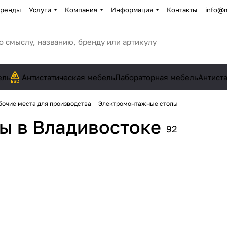
ренды
Услуги
Компания
Информация
Контакты
info@
ель
Антистатическая мебель
Лабораторная мебель
Антист
бочие места для производства
Электромонтажные столы
лы
в Владивостоке
92