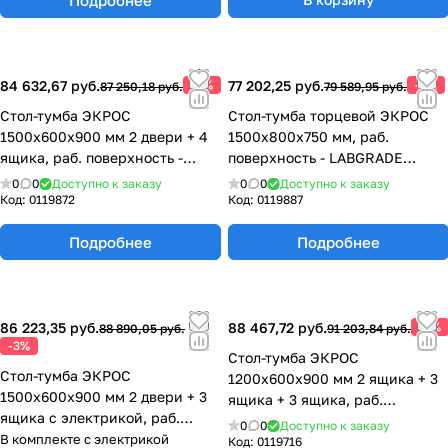
84 632,67 руб.
-3%
77 202,25 руб.
-3%
87 250,18 руб.
79 589,95 руб.
Стол-тумба ЭКРОС
Стол-тумба торцевой ЭКРОС
1500х600х900 мм 2 двери + 4
1500х800х750 мм, раб.
ящика, раб. поверхность -
поверхность - LABGRADE
LABGRADE 77.0147.10.08-01
77.0049.10.08
0
0
Доступно к заказу
0
0
Доступно к заказу
Код:
0119872
Код:
0119887
Подробнее
Подробнее
86 223,35 руб.
88 467,72 руб.
-3%
88 890,05 руб.
91 203,84 руб.
-3%
Стол-тумба ЭКРОС
Стол-тумба ЭКРОС
1200х600х900 мм 2 ящика + 3
1500х600х900 мм 2 двери + 3
ящика + 3 ящика, раб.
ящика с электрикой, раб.
поверхность - LABGRADE
0
0
Доступно к заказу
поверхность - LABGRADE
В комплекте с электрикой
77.0137.10.08-01
Код:
0119716