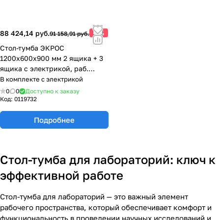
88 424,14 руб.
-3%
91 158,91 руб.
Стол-тумба ЭКРОС
1200х600х900 мм 2 ящика + 3
ящика с электрикой, раб.
поверхность - LABGRADE
В комплекте с электрикой
77.0143.10.08-01
0
0
Доступно к заказу
Код:
0119732
Подробнее
Стол-тумба для лабораторий: ключ к
эффективной работе
Стол-тумба для лабораторий — это важный элемент
рабочего пространства, который обеспечивает комфорт и
функциональность в проведении научных исследований и