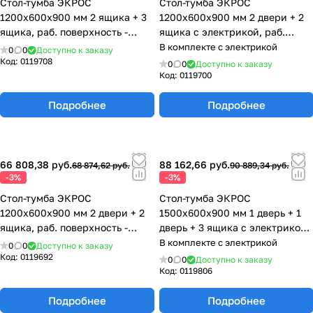
Стол-тумба ЭКРОС
Стол-тумба ЭКРОС
1200х600х900 мм 2 ящика + 3
1200х600х900 мм 2 двери + 2
ящика, раб. поверхность -
ящика с электрикой, раб.
LABGRADE 77.0141.10.08-01
поверхность - LABGRADE
В комплекте с электрикой
0
0
Доступно к заказу
77.0135.10.08-01
Код:
0119708
0
0
Доступно к заказу
Код:
0119700
Подробнее
Подробнее
66 808,38 руб.
88 162,66 руб.
68 874,62 руб.
90 889,34 руб.
-3%
-3%
Стол-тумба ЭКРОС
Стол-тумба ЭКРОС
1200х600х900 мм 2 двери + 2
1500х600х900 мм 1 дверь + 1
ящика, раб. поверхность -
дверь + 3 ящика с электрикой,
LABGRADE 77.0133.10.08-01
раб. поверхность - LABGRADE
В комплекте с электрикой
0
0
Доступно к заказу
77.0153.10.08-01
Код:
0119692
0
0
Доступно к заказу
Код:
0119806
Подробнее
Подробнее