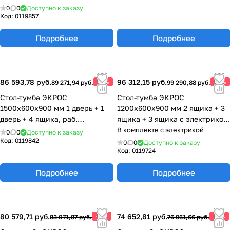
77.0149.10.08-01
0
0
Доступно к заказу
Код:
0119857
Подробнее
Подробнее
86 593,78 руб.
-3%
96 312,15 руб.
-3%
89 271,94 руб.
99 290,88 руб.
Стол-тумба ЭКРОС
Стол-тумба ЭКРОС
1500х600х900 мм 1 дверь + 1
1200х600х900 мм 2 ящика + 3
дверь + 4 ящика, раб.
ящика + 3 ящика с электрикой,
поверхность - LABGRADE
раб. поверхность - LABGRADE
В комплекте с электрикой
0
0
Доступно к заказу
77.0151.10.08-01
77.0139.10.08-01
Код:
0119842
0
0
Доступно к заказу
Код:
0119724
Подробнее
Подробнее
80 579,71 руб.
-3%
74 652,81 руб.
-3%
83 071,87 руб.
76 961,66 руб.