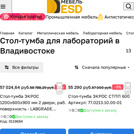
Конфигуратор
Промышленная мебель
Антистатиче
Главная
Каталог
Металлическая мебель
Лабораторная мебель
Сто
Стол-тумба для лабораторий
в
Владивостоке
13
Все фильтры
Сначала популярные
57 024,64 руб.
-3%
55 290 руб.
-3%
58 788,29 руб.
57 000 руб.
Стол-тумба ЭКРОС
Стол-тумба ЭКРОС СТПП 600
1200х600х900 мм 2 двери, раб.
Артикул: 77.0213.10.00-01
поверхность - LABGRADE
0
0
Доступно к заказу
77.0131.10.08-01
0
0
Доступно к заказу
Код:
0119684
Подробнее
В корзину