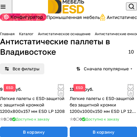
Конфигуратор
Промышленная мебель
Антистатиче
Главная
Каталог
Антистатическое оснащение
Антистатические емко
Антистатические паллеты
в
Владивостоке
10
Все фильтры
Сначала популярные
ESD
ESD
9 180 руб.
11 959 руб.
Легкие палеты с ESD-защитой
Легкие палеты с ESD-защитой
с защитной кромкой
без защитной кромки
1200x800x157 мм ESD LP 1208
1200x1000x150 мм ESD LP 1210
OS
0
0
Доступно к заказу
0
0
Доступно к заказу
В корзину
В корзину