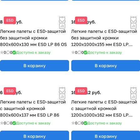
ESD
ESD
8 590 руб.
16 497 руб.
Легкие палеты с ESD-защитой
Легкие палеты с ESD-защитой
без защитной кромки
без защитной кромки
800x600x130 мм ESD LP 86 OS
1200x1000x155 мм ESD LP
1210K OS
0
0
Доступно к заказу
0
0
Доступно к заказу
В корзину
В корзину
ESD
ESD
6 743 руб.
16 779,12 руб.
Легкие палеты с ESD-защитой
Легкие палеты с ESD-защитой
с защитной кромкой
с защитной кромкой
800x600x137 мм ESD LP 86
1200x1000x162 мм ESD LP
1210K
0
0
Доступно к заказу
0
0
Доступно к заказу
В корзину
В корзину