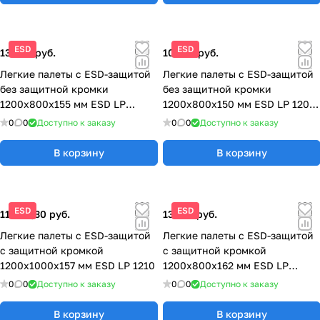
ESD
ESD
13 300 руб.
10 263 руб.
Легкие палеты с ESD-защитой
Легкие палеты с ESD-защитой
без защитной кромки
без защитной кромки
1200x800x155 мм ESD LP
1200x800x150 мм ESD LP 1208
1208K OS
OS
0
0
Доступно к заказу
0
0
Доступно к заказу
В корзину
В корзину
ESD
ESD
11 695,30 руб.
13 525 руб.
Легкие палеты с ESD-защитой
Легкие палеты с ESD-защитой
с защитной кромкой
с защитной кромкой
1200x1000x157 мм ESD LP 1210
1200x800x162 мм ESD LP
1208K
0
0
Доступно к заказу
0
0
Доступно к заказу
В корзину
В корзину