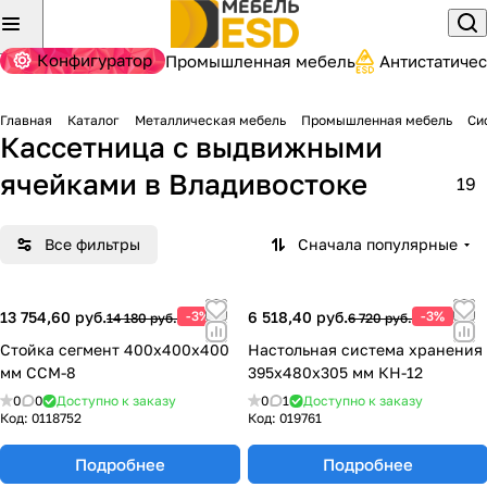
Конфигуратор
Промышленная мебель
Антистатиче
Главная
Каталог
Металлическая мебель
Промышленная мебель
Си
Кассетница с выдвижными
ячейками
в Владивостоке
19
Все фильтры
Сначала популярные
13 754,60 руб.
-3%
6 518,40 руб.
-3%
14 180 руб.
6 720 руб.
Стойка сегмент 400х400х400
Настольная система хранения
мм ССМ-8
395х480х305 мм КН-12
0
0
Доступно к заказу
0
1
Доступно к заказу
Код:
0118752
Код:
019761
Подробнее
Подробнее