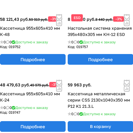
ESD
58 121,43 руб.
-3%
8 186,80 руб.
-3%
59 919 руб.
8 440 руб.
Кассетница 955х605х410 мм
Настольная система хранения
К-48
395х480х305 мм КН-12 ESD
0
0
Доступно к заказу
0
0
Доступно к заказу
Код:
019752
Код:
019757
Подробнее
Подробнее
48 479,63 руб.
-3%
59 963 руб.
49 979 руб.
Кассетница 955х605х410 мм
Кассетница металлическая
К-24
серии CSS 2130x1040x350 мм
P12 K1 21.3.L
0
0
Доступно к заказу
Код:
019747
0
0
Доступно к заказу
Подробнее
В корзину