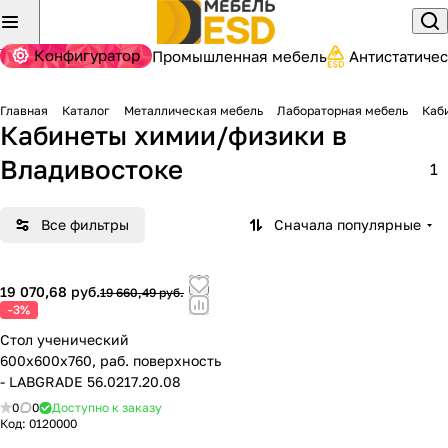
Конфигуратор
Промышленная мебель
Антистатиче
Главная
Каталог
Металлическая мебель
Лабораторная мебель
Каб
Кабинеты химии/физики
в
Владивостоке
1
Все фильтры
Сначала популярные
19 070,68 руб.
19 660,49 руб.
-3%
Стол ученический
600х600х760, раб. поверхность
- LABGRADE 56.0217.20.08
0
0
Доступно к заказу
Код:
0120000