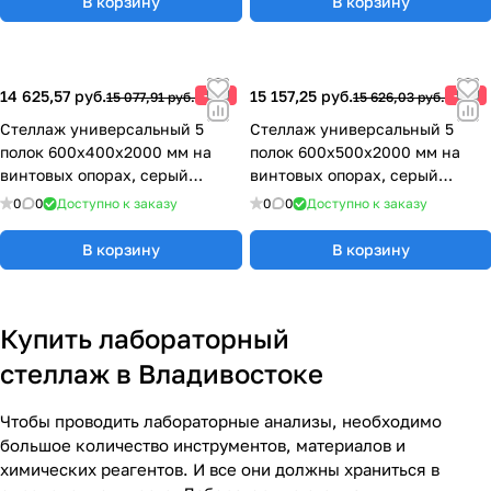
В корзину
В корзину
14 625,57 руб.
-3%
15 157,25 руб.
-3%
15 077,91 руб.
15 626,03 руб.
Стеллаж универсальный 5
Стеллаж универсальный 5
полок 600х400х2000 мм на
полок 600х500х2000 мм на
винтовых опорах, серый
винтовых опорах, серый
металл 77.0370.12.00
металл 77.0370.13.00
0
0
Доступно к заказу
0
0
Доступно к заказу
В корзину
В корзину
Купить лабораторный
стеллаж в Владивостоке
Чтобы проводить лабораторные анализы, необходимо
большое количество инструментов, материалов и
химических реагентов. И все они должны храниться в