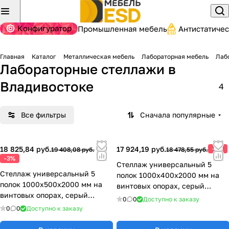
Конфигуратор
Промышленная мебель
Антистатиче
Главная
Каталог
Металлическая мебель
Лабораторная мебель
Лаб
Лабораторные стеллажи
в
Владивостоке
4
Все фильтры
Сначала популярные
18 825,84 руб.
17 924,19 руб.
-3%
19 408,08 руб.
18 478,55 руб.
-3%
Стеллаж универсальный 5
Стеллаж универсальный 5
полок 1000х400х2000 мм на
полок 1000х500х2000 мм на
винтовых опорах, серый
винтовых опорах, серый
металл 77.0371.12.00
0
0
Доступно к заказу
металл 77.0371.13.00
0
0
Доступно к заказу