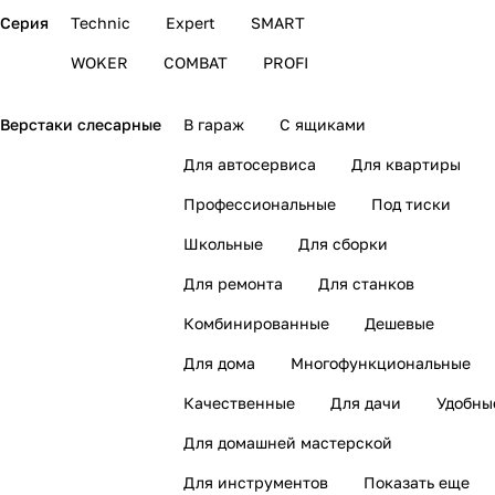
Серия
Technic
Expert
SMART
WOKER
COMBAT
PROFI
Верстаки слесарные
В гараж
С ящиками
Для автосервиса
Для квартиры
Профессиональные
Под тиски
Школьные
Для сборки
Для ремонта
Для станков
Комбинированные
Дешевые
Для дома
Многофункциональные
Качественные
Для дачи
Удобны
Для домашней мастерской
Для инструментов
Показать еще