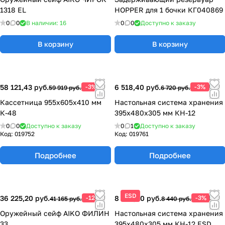
1318 EL
HOPPER для 1 бочки КГ040869
0
0
В наличии: 16
0
0
Доступно к заказу
В корзину
В корзину
58 121,43 руб.
-3%
6 518,40 руб.
-3%
59 919 руб.
6 720 руб.
Кассетница 955х605х410 мм
Настольная система хранения
К-48
395х480х305 мм КН-12
0
0
Доступно к заказу
0
1
Доступно к заказу
Код:
019752
Код:
019761
Подробнее
Подробнее
ESD
36 225,20 руб.
-12%
8 186,80 руб.
-3%
41 165 руб.
8 440 руб.
Оружейный сейф AIKO ФИЛИН
Настольная система хранения
33
395х480х305 мм КН-12 ESD