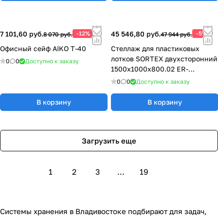
7 101,60 руб.
-12%
45 546,80 руб.
-5%
8 070 руб.
47 944 руб.
Офисный сейф AIKO Т-40
Стеллаж для пластиковых
лотков SORTEX двухсторонний
0
0
Доступно к заказу
1500x1000x800.02 ER-
00023959
0
0
Доступно к заказу
В корзину
В корзину
Загрузить еще
1
2
3
...
19
Системы хранения в Владивостоке подбирают для задач,