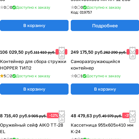
0
0
Доступно к заказу
0
0
Доступно к заказу
Код:
019757
Подробнее
В корзину
106 029,50 руб.
-5%
249 175,50 руб.
-5%
111 610 руб.
262 290 руб.
Контейнер для сбора стружки
Саморазгружающийся
HOPPER ТИП2
контейнер
5
2
Доступно к заказу
0
1
Доступно к заказу
В корзину
В корзину
8 716,40 руб.
-12%
48 479,63 руб.
-3%
9 905 руб.
49 979 руб.
Оружейный сейф AIKO TT-28
Кассетница 955х605х410 мм
EL
К-24