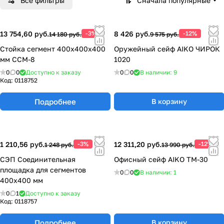
Все фильтры
Сначала популярные
13 754,60 руб.
-3%
8 426 руб.
-12%
14 180 руб.
9 575 руб.
Стойка сегмент 400х400х400
Оружейный сейф AIKO ЧИРОК
мм ССМ-8
1020
0
0
Доступно к заказу
0
0
В наличии: 9
Код:
0118752
Подробнее
В корзину
1 210,56 руб.
-3%
12 311,20 руб.
-12%
1 248 руб.
13 990 руб.
СЭП Соединительная
Офисный сейф AIKO TM-30
площадка для сегментов
0
0
В наличии: 1
400х400 мм
0
1
Доступно к заказу
Код:
0118757
Подробнее
В корзину