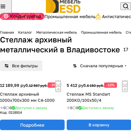
Конфигуратор
Промышленная мебель
Антистатиче
Главная
Каталог
Металлическая мебель
Промышленная мебель
Ст
Стеллаж архивный
металлический
в Владивостоке
17
Все фильтры
Сначала популярные
12 189,99 руб.
-3%
5 412 руб.
-12%
12 567 руб.
6 150 руб.
Стеллаж архивный
Стеллаж MS Standart
1000х700х300 мм СА-1000
200KD/100x50/4
0
0
Доступно к заказу
0
0
Доступно к заказу
Код:
0118914
Подробнее
В корзину