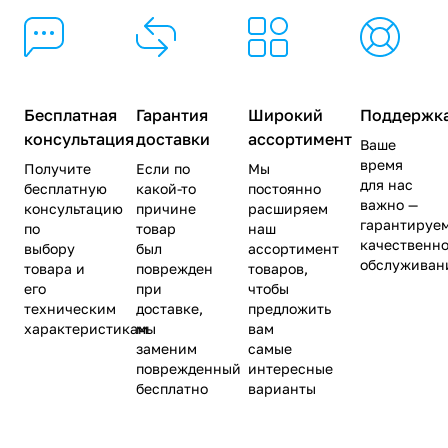
Бесплатная
Гарантия
Широкий
Поддержк
консультация
доставки
ассортимент
Ваше
время
Получите
Если по
Мы
для нас
бесплатную
какой-то
постоянно
важно —
консультацию
причине
расширяем
гарантируе
по
товар
наш
качественн
выбору
был
ассортимент
обслуживан
товара и
поврежден
товаров,
его
при
чтобы
техническим
доставке,
предложить
характеристикам
мы
вам
заменим
самые
поврежденный
интересные
бесплатно
варианты