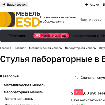
Владивосток
Акции
Б
Промышленная мебель
и оборудование
Конфигуратор
Каталог
Промышленная меб
Главная
Каталог
Металлическая мебель
Лабораторная мебель
Сту
Стулья лабораторные
в 
Категория
Сначала попу
Металлическая мебель
Лабораторная мебель
ESD
27 237,60 руб.
28 08
Вытяжные шкафы
Стул антистатическ