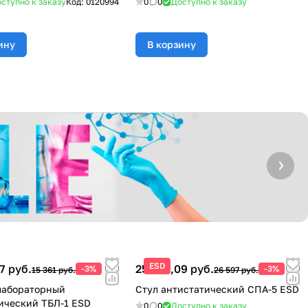
ступно к заказу
Код:
0120994
0
0
Доступно к заказу
ину
В корзину
ESD
7 руб.
25 799,09 руб.
-3%
-3%
15 361 руб.
26 597 руб.
лабораторный
Стул антистатический СПА-5 ESD
ический ТБЛ-1 ESD
0
0
Доступно к заказу