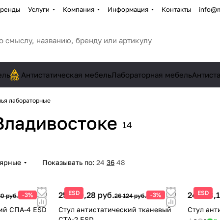
ренды
Услуги
Компания
Информация
Контакты
info@
ель
Антистатическая мебель
Лабораторная мебель
Антист
лья лабораторные
Владивостоке
14
лярные
Показывать по:
24
36
48
ESD
ESD
25 340,28 руб.
24 083,1
-3%
-3%
0 руб.
26 124 руб.
ий СПА-4 ESD
Стул антистатический тканевый
Стул ант
СТА-2 ESD