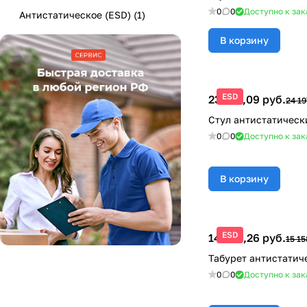
0
0
Доступно к зак
Антистатическое (ESD)
(
1
)
В корзину
ESD
23 471,09 руб.
24 19
Стул антистатическ
0
0
Доступно к зак
В корзину
ESD
14 703,26 руб.
15 15
Табурет антистатич
0
0
Доступно к зак