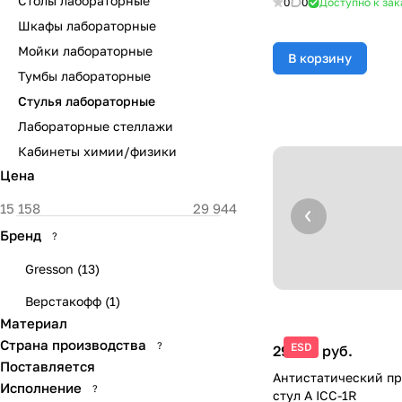
Столы лабораторные
0
0
Доступно к зак
Шкафы лабораторные
Мойки лабораторные
В корзину
Тумбы лабораторные
Стулья лабораторные
Лабораторные стеллажи
Кабинеты химии/физики
Цена
Бренд
?
Gresson
(
13
)
Верстакофф
(
1
)
Материал
Страна производства
?
ESD
29 414 руб.
Поставляется
Антистатический п
Исполнение
?
стул А ICC-1R