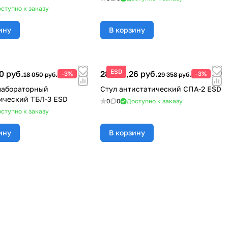
ступно к заказу
ину
В корзину
ESD
0 руб.
28 477,26 руб.
-3%
-3%
18 050 руб.
29 358 руб.
лабораторный
Стул антистатический СПА-2 ESD
ический ТБЛ-3 ESD
0
0
Доступно к заказу
ступно к заказу
ину
В корзину