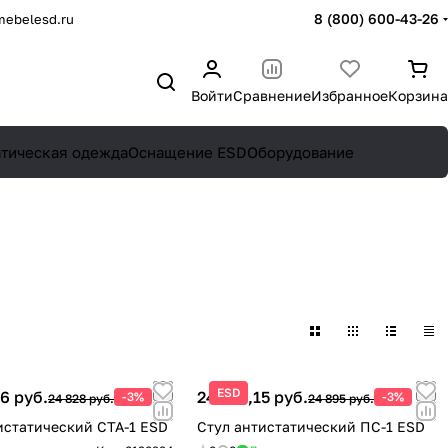
8 (800) 600-43-26
mebelesd.ru
Войти
Сравнение
Избранное
Корзина
атическая одежда
Оснащение ESD
Оборудование
ESD
6 руб.
24 148,15 руб.
-3%
-3%
24 828 руб.
24 895 руб.
истатический СТА-1 ESD
Стул антистатический ПС-1 ESD