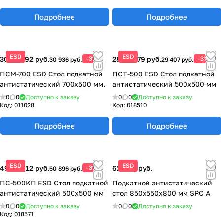
Подробнее
Подробнее
ESD
ESD
30 007,92 руб.
-3%
28 524,79 руб.
-3%
30 936 руб.
29 407 руб.
ПСМ-700 ESD Стол подкатной
ПСТ-500 ESD Стол подкатной
антистатический 700x500 мм.
антистатический 500х500 мм
0
0
Доступно к заказу
0
0
Доступно к заказу
Код:
011028
Код:
018510
Подробнее
Подробнее
ESD
ESD
49 369,12 руб.
-3%
62 069 руб.
50 896 руб.
ПС-500КП ESD Стол подкатной
Подкатной антистатический
антистатический 500х500 мм
стол 850x550x800 мм SPC A
0
0
Доступно к заказу
0
0
Доступно к заказу
Код:
018571