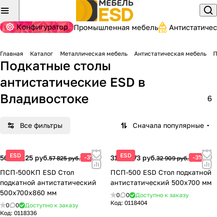
Конфигуратор
Промышленная мебель
Антистатиче
Главная
Каталог
Металлическая мебель
Антистатическая мебель
П
Подкатные столы
антистатические ESD
в
Владивостоке
6
Все фильтры
Сначала популярные
ESD
ESD
56 090,25 руб.
-3%
31 921,73 руб.
-3%
57 825 руб.
32 909 руб.
ПСП-500КП ESD Стол
ПСП-500 ESD Стол подкатной
подкатной антистатический
антистатический 500х700 мм
500х700х860 мм
0
0
Доступно к заказу
Код:
0118404
0
0
Доступно к заказу
Код:
0118336