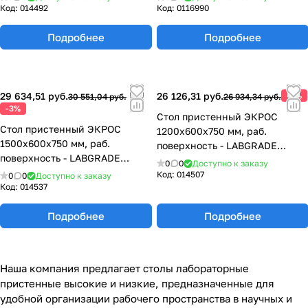
Код:
014492
Код:
0116990
Подробнее
Подробнее
29 634,51 руб.
26 126,31 руб.
-3%
30 551,04 руб.
26 934,34 руб.
-3%
Стол пристенный ЭКРОС
Стол пристенный ЭКРОС
1200х600х750 мм, раб.
1500х600х750 мм, раб.
поверхность - LABGRADE
поверхность - LABGRADE
77.0009.10.08
0
0
Доступно к заказу
77.0013.10.08
Код:
014507
0
0
Доступно к заказу
Код:
014537
Подробнее
Подробнее
Наша компания предлагает столы лабораторные
пристенные высокие и низкие, предназначенные для
удобной организации рабочего пространства в научных и