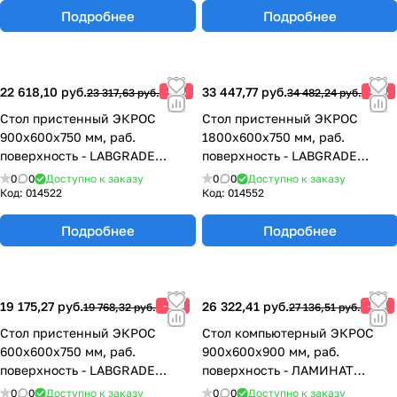
Подробнее
Подробнее
22 618,10 руб.
-3%
33 447,77 руб.
-3%
23 317,63 руб.
34 482,24 руб.
Стол пристенный ЭКРОС
Стол пристенный ЭКРОС
900х600х750 мм, раб.
1800х600х750 мм, раб.
поверхность - LABGRADE
поверхность - LABGRADE
77.0005.10.08
77.0017.10.08
0
0
Доступно к заказу
0
0
Доступно к заказу
Код:
014522
Код:
014552
Подробнее
Подробнее
19 175,27 руб.
-3%
26 322,41 руб.
-3%
19 768,32 руб.
27 136,51 руб.
Стол пристенный ЭКРОС
Стол компьютерный ЭКРОС
600х600х750 мм, раб.
900х600х900 мм, раб.
поверхность - LABGRADE
поверхность - ЛАМИНАТ
77.0001.10.08
СЕРЫЙ 77.0179.10.14
0
0
Доступно к заказу
0
0
Доступно к заказу