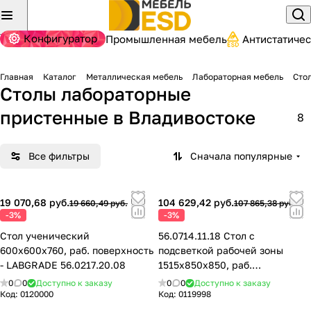
Конфигуратор
Промышленная мебель
Антистатиче
Главная
Каталог
Металлическая мебель
Лабораторная мебель
Сто
Столы лабораторные
пристенные
в Владивостоке
8
Все фильтры
Сначала популярные
19 070,68 руб.
104 629,42 руб.
19 660,49 руб.
107 865,38 руб.
-3%
-3%
Стол ученический
56.0714.11.18 Стол с
600х600х760, раб. поверхность
подсветкой рабочей зоны
- LABGRADE 56.0217.20.08
1515х850х850, раб.
поверхность - LABGRADE-лайт
0
0
Доступно к заказу
0
0
Доступно к заказу
Код:
0120000
Код:
0119998