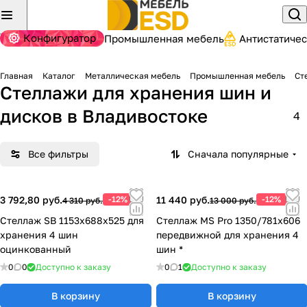
Конфигуратор
Промышленная мебель
Антистатиче
Главная
Каталог
Металлическая мебель
Промышленная мебель
Ст
Стеллажи для хранения шин и
дисков
в Владивостоке
4
Все фильтры
Сначала популярные
3 792,80 руб.
-12%
11 440 руб.
-12%
4 310 руб.
13 000 руб.
Стеллаж SB 1153х688х525 для
Стеллаж MS Pro 1350/781x606
хранения 4 шин
передвижной для хранения 4
оцинкованный
шин *
0
0
Доступно к заказу
0
1
Доступно к заказу
В корзину
В корзину